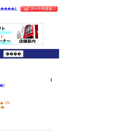
����礻
1
�
]
��