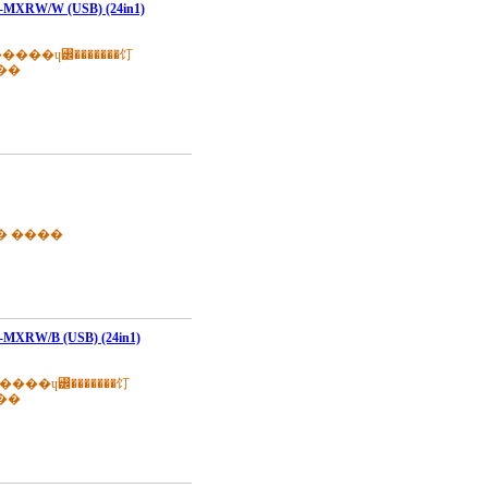
XRW/W (USB) (24in1)
��
� ����
XRW/B (USB) (24in1)
��