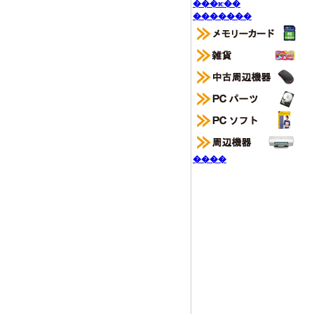
���ѥ��
�������
����