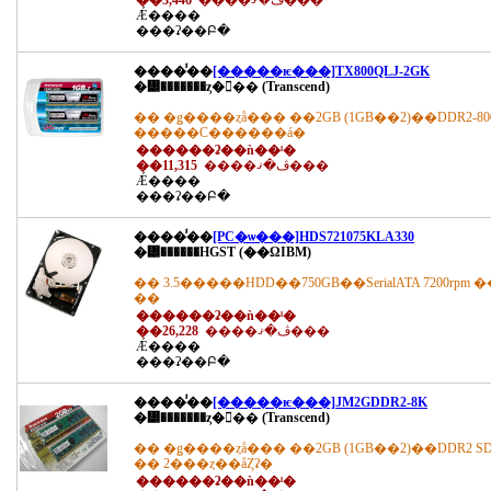
��3,446
����ڤ�ޤ���
Ǽ����
���ʡ��Բ�
����̾��
[�����ѥ���]TX800QLJ-2GK
�᡼�������ȥ�󥻥�� (Transcend)
�� �ǥ����ȥå��� ��2GB (1GB��2)��DDR2-800 DI
�����С������á�
������ʡ��ǹ��ˡ�
��11,315
����ڤ�ޤ���
Ǽ����
���ʡ��Բ�
����̾��
[PC�ѡ���]HDS721075KLA330
�᡼������HGST (��ΩIBM)
�� 3.5�����HDD��750GB��SerialATA 7200rpm �� *�Х
��
������ʡ��ǹ��ˡ�
��26,228
����ڤ�ޤ���
Ǽ����
���ʡ��Բ�
����̾��
[�����ѥ���]JM2GDDR2-8K
�᡼�������ȥ�󥻥�� (Transcend)
�� �ǥ����ȥå��� ��2GB (1GB��2)��DDR2 SDRAM
�� 2���ȥ��åȤʡ�
������ʡ��ǹ��ˡ�