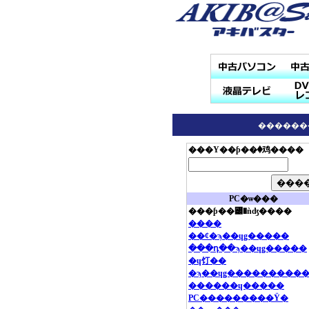
������
���Υ��ƥ��꤫�鸡����
PC�ѡ���
���ƥ��꡼�ǹʤ����
����
��¢�ϡ��ɥǥ�����
���դ��ϡ��ɥǥ�����
�ɥ饤��
�ϡ��ɥǥ���������
������ɥ�����
PC���������Ÿ�