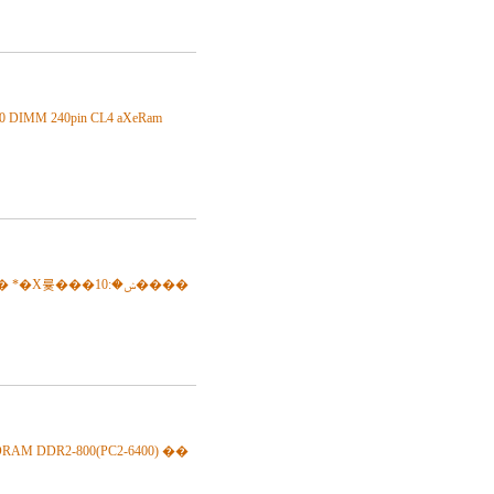
MM 240pin CL4 aXeRam
륯���ݾ�:10����
 DDR2-800(PC2-6400) ��