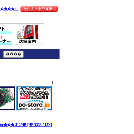
����礻
1
�� 512MB [HBD333-512X]