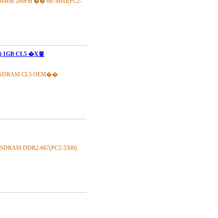
M 200Pin �� 667MHz(PC2-
 1GB CL5 �Х륯
SDRAM CL5 OEM��
AM DDR2-667(PC2-5300)