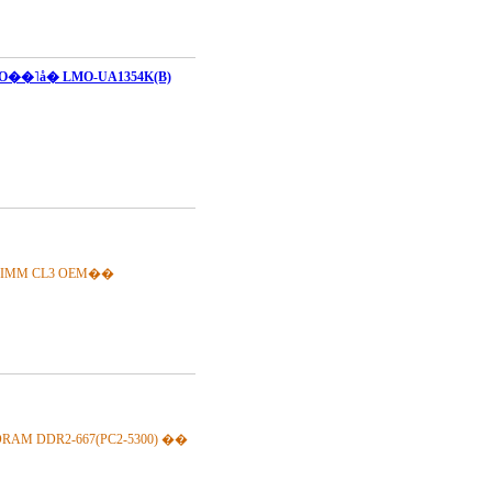
O��˥å� LMO-UA1354K(B)
IMM CL3 OEM��
 DDR2-667(PC2-5300) ��