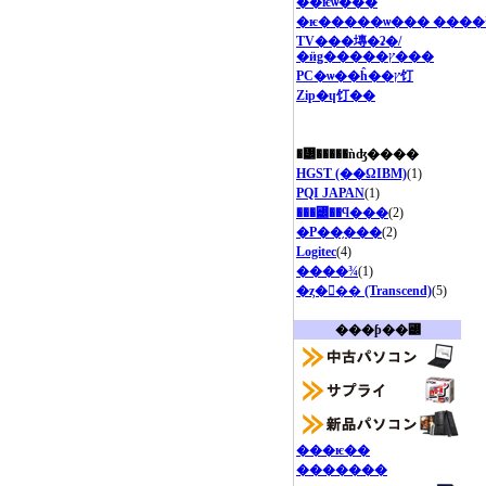
��ѥѡ���
�ѥ�����ѡ��� ����
TV���塼�ʡ�/
�ӥǥ�����ץ���
PC�ѡ��ĥ��ץ饤
Zip�ɥ饤��
�᡼�����ǹʤ����
HGST (��ΩIBM)
(1)
PQI JAPAN
(1)
���꡼��ϥ���
(2)
�Ρ��֥���
(2)
Logitec
(4)
����¾
(1)
�ȥ�󥻥�� (Transcend)
(5)
���ƥ��꡼
���ѥ��
�������