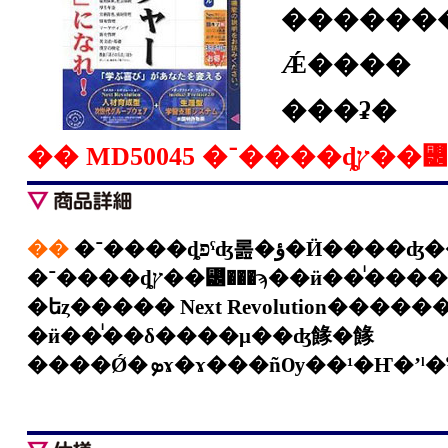
�������
Ǽ����
���ʡ�
��
�־����ȡפˤʤ롪�ؤִ�
�־����ȡץ��꡼���ϡ��ӥ��ͥ�����Ω�ĥġ���ʿͺ�����������好
�ӥ��ͥ��δ����μ��ʤ餯�餯
����Ǿ�ܤɤ�ɤ���ñѸ��¹