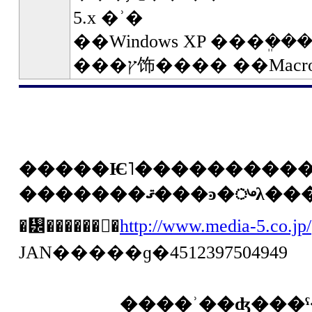
5.x �ʾ�
��Windows XP ���ܸ��� Micr
���ץ饰���� ��Macro
�����Ѥ˥���������
�᡼������󥯡�
http://www.media-5.co.jp/
JAN�����ɡ�4512397504949
����ʾ��ʤ���