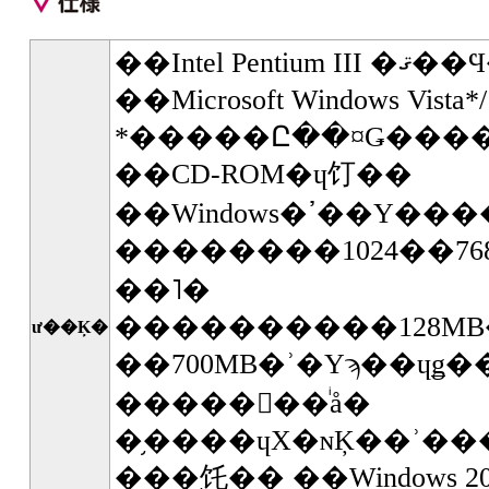
��Microsoft Windows Vist
*�����Ը��¤Ǥ���
��CD-ROM�ɥ饤��
��Windows�ߴ
��������1024��76
��˥�
����������128MB
ư��Ķ�
��700MB�ʾ�Υϡ��ɥǥ
�����󥿡��ͥå�
�֥����ɥХ�ɴĶ��ʾ���
���֥饦�� ��Windows 2000 �