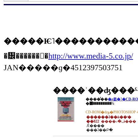
�᡼������󥯡�
http://www.media-5.co.jp/
JAN�����ɡ�4512397503751
����ʾ��ʤ���
����̾��
�ȥ졼�˥�CD-ROM 
�᡼����������¾
CD-ROM�ǳؤ�PHOTOSHO
������ʡ��ǹ��ˡ�
��822
����ڤ�ޤ���
Ǽ����
���ʡ��Բ�