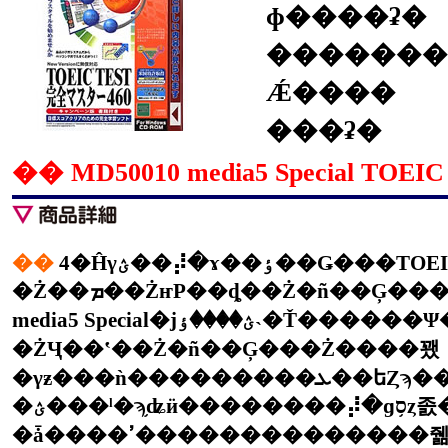
ɸ����ʡ�
�������(
Ǽ����
���ʡ�
��
�ŻҶ��ʽ��Ż�ñ��Ģ���Ż����꽸