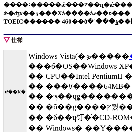
����˸�����ǽ���ץ��ȵ�ǽ���ؽ�����ǽ��Version4�ǿ����˲ä�ä�����ǽ�Υ������塼�뵡ǽ���׹ͻٱ絡
ǽ�ʤɤ��ؽ���Хå����åפ��ޤ���
TOEIC������ 4
Windows Vista(�ܤ�����
���б�OS��Windows 
�� ���ꡧ����64MB�
ư��Ķ�
�� �ϡ��ɥǥ��������
�� �б
�� �б��ɥ饤�֡�CD-RO
�� Windows�ߴ