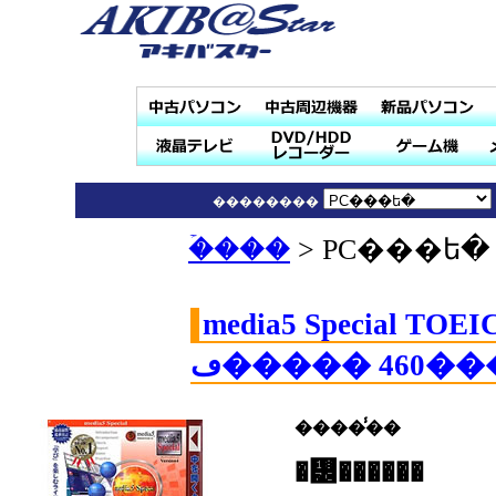
��������
�ۡ���
> PC���ե�
media5 Special TOEIC
460 
����̾��
�᡼������